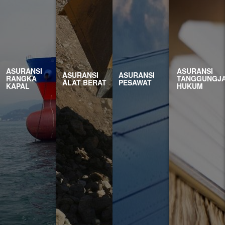
ASURA
KENDA
BERM