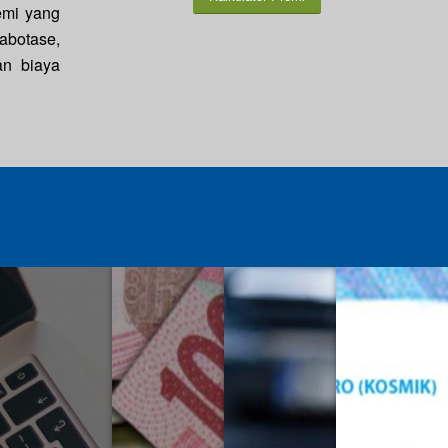
emi yang
sabotase,
an biaya